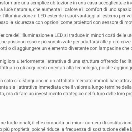
asformare una semplice abitazione in una casa accogliente e invi
a luce naturale, che aumenta il calore e il comfort di uno spazi
e, l'illuminazione a LED estende i suoi vantaggi all'esterno per v
tesso la sicurezza con opzioni come proiettori con sensore di mov
superiore dell'illuminazione a LED si traduce in minori costi dell
ca che possono essere personalizzate per adattarsi alle preferenze p
lotti o di aggiungere un elemento divertente con lampadine che 
 migliora ulteriormente l'attrattiva di una struttura offrendo fac
fittuari o gli acquirenti orientati alla tecnologia, poiché aggiun
non solo si distinguono in un affollato mercato immobiliare attra
sia l'attrattiva immediata che il valore a lungo termine della pro
ta, ma di fare un investimento strategico nel futuro delle loro pr
e tradizionali, il che comporta un minor numero di sostituzion
o più proprietà, poiché riduce la frequenza di sostituzione dell