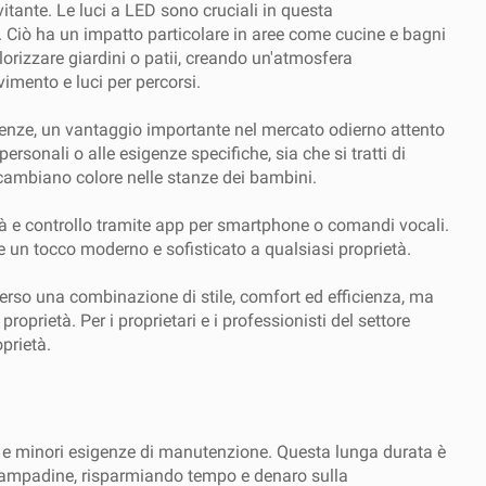
tante. Le luci a LED sono cruciali in questa
o. Ciò ha un impatto particolare in aree come cucine e bagni
alorizzare giardini o patii, creando un'atmosfera
imento e luci per percorsi.
e utenze, un vantaggio importante nel mercato odierno attento
ersonali o alle esigenze specifiche, sia che si tratti di
cambiano colore nelle stanze dei bambini.
ilità e controllo tramite app per smartphone o comandi vocali.
ge un tocco moderno e sofisticato a qualsiasi proprietà.
verso una combinazione di stile, comfort ed efficienza, ma
prietà. Per i proprietari e i professionisti del settore
oprietà.
i e minori esigenze di manutenzione. Questa lunga durata è
e lampadine, risparmiando tempo e denaro sulla