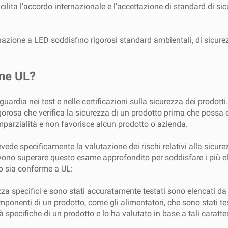
ilita l'accordo internazionale e l'accettazione di standard di sic
azione a LED soddisfino rigorosi standard ambientali, di sicurez
one UL?
uardia nei test e nelle certificazioni sulla sicurezza dei prodotti
igorosa che verifica la sicurezza di un prodotto prima che possa e
imparzialità e non favorisce alcun prodotto o azienda.
evede specificamente la valutazione dei rischi relativi alla sicur
evono superare questo esame approfondito per soddisfare i più el
to sia conforme a UL:
za specifici e sono stati accuratamente testati sono elencati da U
ponenti di un prodotto, come gli alimentatori, che sono stati tes
à specifiche di un prodotto e lo ha valutato in base a tali caratter