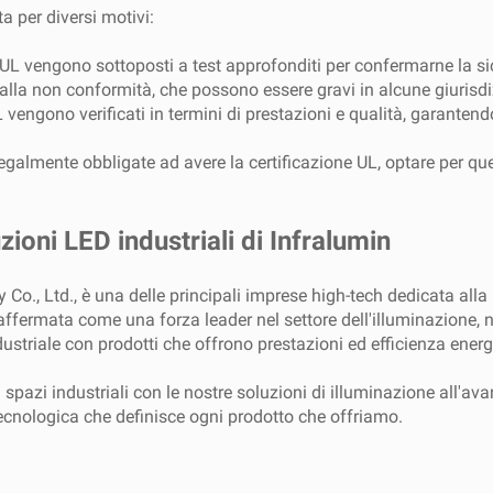
a per diversi motivi:
ati UL vengono sottoposti a test approfonditi per confermarne la s
i alla non conformità, che possono essere gravi in ​​alcune giurisdi
 UL vengono verificati in termini di prestazioni e qualità, garante
legalmente obbligate ad avere la certificazione UL, optare per qu
zioni LED industriali di Infralumin
 Ltd., è una delle principali imprese high-tech dedicata alla ri
affermata come una forza leader nel settore dell'illuminazione, no
striale con prodotti che offrono prestazioni ed efficienza energe
pazi industriali con le nostre soluzioni di illuminazione all'avang
 tecnologica che definisce ogni prodotto che offriamo.