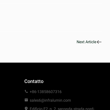
Next Article
Contatto
+86-13858607316
sales6@infralumin.com
Edificio F2, n. 2, seconda strada nord-