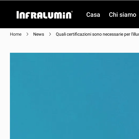
Casa
Chi siamo
Home
News
Quali certificazioni sono necessarie per l'il
video
video