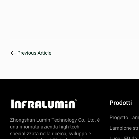
Previous Article
Prodotti
Progetto Lam
Zhongshan Lumin Technology Co., Ltd. è
una rinomata azienda high-tech
Lampione str
specializzata nella ricerca, sviluppo e
Luce LED da 