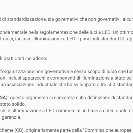
i standardizzazione, sia governativi che non governativi, alcuni
 fondamentale nella regolamentazione delle luci a LED. Un ottim
ettronici, inclusa l’illuminazione a LED. I principali standard UL 
 Stati Uniti includono:
un'organizzazione non governativa e senza scopo di lucro che f
tori, inclusi apparecchi e componenti di illuminazione a stato sol
: un'associazione industriale che ha sviluppato oltre 500 standar
SNA)
: questo organismo si concentra sulla definizione di standar
stato solido.
ecchi di illuminazione a LED commerciali in base a criteri quali 
i garanzia.
s' Scheme (CB), originariamente parte della "Commissione europea 