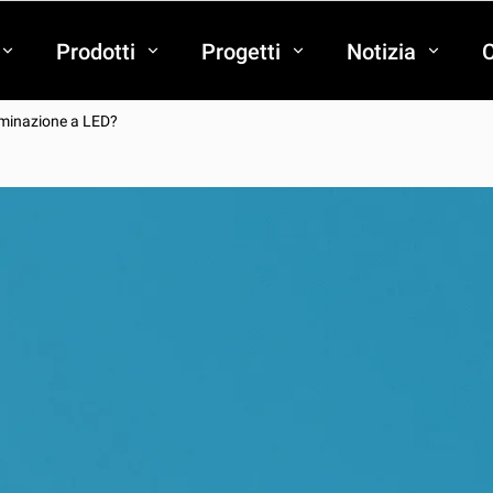
Prodotti
Progetti
Notizia
C
luminazione a LED?