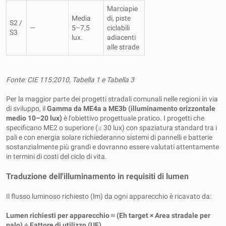
Marciapie
Media
di, piste
S2 /
—
5–7,5
ciclabili
S3
lux.
adiacenti
alle strade
Fonte: CIE 115:2010, Tabella 1 e Tabella 3
Per la maggior parte dei progetti stradali comunali nelle regioni in via
di sviluppo, il
Gamma da ME4a a ME3b (illuminamento orizzontale
medio 10–20 lux)
è l'obiettivo progettuale pratico. I progetti che
specificano ME2 o superiore (≥ 30 lux) con spaziatura standard tra i
pali e con energia solare richiederanno sistemi di pannelli e batterie
sostanzialmente più grandi e dovranno essere valutati attentamente
in termini di costi del ciclo di vita.
Traduzione dell'illuminamento in requisiti di lumen
Il flusso luminoso richiesto (lm) da ogni apparecchio è ricavato da:
Lumen richiesti per apparecchio ≈ (Eh target × Area stradale per
palo) ÷ Fattore di utilizzo (UF)