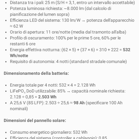
Distanza tra i pali: 25 m (S/H = 3,1, entro un intervallo accettabile)
Potenza luminosa richiesta: ~8.000 lm (dal calcolo di
pianificazione del lumen sopra)
Efficienza LED del sistema: 130 lm/W → potenza dell'apparecchio
≈ 62 W
Orario di apertura: 11 ore/notte (media dal tramonto all'alba)
Profilo di oscuramento: 100% per le prime 5 ore, 60% per le
restanti 6 ore
Energia effettiva notturna: (62 × 5) + (37 × 6) = 310 + 222 =
532
Wh/notte
Requisito di autonomia: 4 notti (standard stradale comunale)
Dimensionamento della batteria:
Energia totale per 4 notti: 532 × 4 = 2.128 Wh
LiFePO₄ DoD utilizzabile: 85% → capacità nominale richiesta:
2.128 ÷ 0,85 =
2.503 Wh
A 25,6 V (8S LFP): 2.503 ÷ 25,6 ≈
98 Ah
(specificare 100 Ah
nominali)
Dimensioni del pannello solare:
Consumo energetico giornaliero: 532 Wh
Efficienza del sistema (controller + cablaggio): 0,85