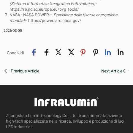
(Sistema Informativo Geografico Fotovoltaico)
·
https://re.jrc.ec.europa.eu/pvg_tools/
NASA · NASA POWER –
Previsione delle risorse energetiche
mondiali
· https://power.larc.nasa.gov/
2026-03-05
Condividi
Previous Article
Next Article
Zhongshan Lumin Technology Co., Ltd. è una rinomata azienda
high-tech specializzata nella ricerca, sviluppo e produzione di luci
LED industriali.