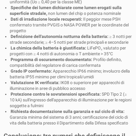
uniformità (Uo ≥ 0,40 per la classe ME)
Specifiche dei lumen dichiarate come lumen erogati sulla
superficie stradale,
non lumen del chip o potenza nominale
Dati di irradiazione locale recuperati:
Il peggior mese PSH
confermato tramite PVGIS o NASA POWER per le coordinate del
progetto
Definizione dell'autonomia notturna della batteria:
≥ 3 notti per
strade secondarie; ≥ 4–5 notti per strade principali e secondarie
La chimica della batteria è giustificata:
LiFePO₄ valutato per
progetti con ≥ 4 notti di autonomia o T ambiente > 35°C
Programma di oscuramento documentato:
Profilo definito,
compatibilità del regolatore di carica confermata
Grado IP confermato:
Apparecchio IP66 minimo; involucro della
batteria IP55 minimo per climi tropicali/umidi
Valutazione IK verificata:
IK08 o superiore per apparecchi di
illuminazione in aree di pubblico accesso
Protezione contro le sovratensioni specificata:
SPD Tipo 2 (≥
10 kA) sull'ingresso dell'apparecchio di illuminazione per le regioni
soggette a fulmini
Richiesta documentazione sulla garanzia e sul ciclo di vita:
Garanzia minima del sistema di 3 anni; certificazione del ciclo di
vita della batteria presso il Dipartimento della Difesa specificato
Conclusione: tre numeri che definiscono il