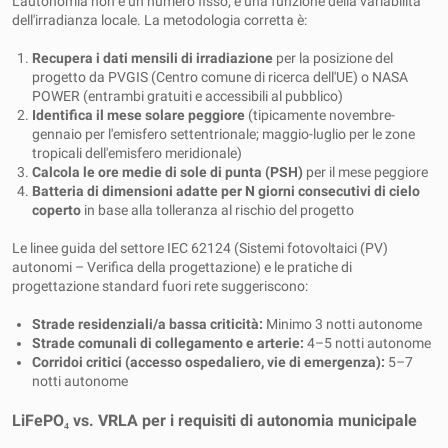
L'autonomia non è un numero fisso; è una funzione della variabilità
dell'irradianza locale. La metodologia corretta è:
Recupera i dati mensili di irradiazione
per la posizione del
progetto da PVGIS (Centro comune di ricerca dell'UE) o NASA
POWER (entrambi gratuiti e accessibili al pubblico)
Identifica il mese solare peggiore
(tipicamente novembre-
gennaio per l'emisfero settentrionale; maggio-luglio per le zone
tropicali dell'emisfero meridionale)
Calcola le ore medie di sole di punta (PSH)
per il mese peggiore
Batteria di dimensioni adatte per N giorni consecutivi di cielo
coperto
in base alla tolleranza al rischio del progetto
Le linee guida del settore IEC 62124 (Sistemi fotovoltaici (PV)
autonomi – Verifica della progettazione) e le pratiche di
progettazione standard fuori rete suggeriscono:
Strade residenziali/a bassa criticità:
Minimo 3 notti autonome
Strade comunali di collegamento e arterie:
4–5 notti autonome
Corridoi critici (accesso ospedaliero, vie di emergenza):
5–7
notti autonome
LiFePO₄ vs. VRLA per i requisiti di autonomia municipale