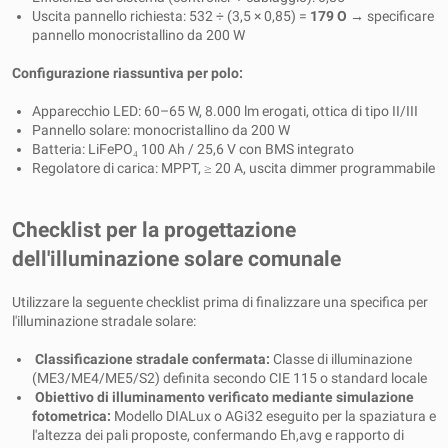
Uscita pannello richiesta: 532 ÷ (3,5 × 0,85) =
179 O
→ specificare
pannello monocristallino da 200 W
Configurazione riassuntiva per polo:
Apparecchio LED: 60–65 W, 8.000 lm erogati, ottica di tipo II/III
Pannello solare: monocristallino da 200 W
Batteria: LiFePO₄ 100 Ah / 25,6 V con BMS integrato
Regolatore di carica: MPPT, ≥ 20 A, uscita dimmer programmabile
Checklist per la progettazione
dell'illuminazione solare comunale
Utilizzare la seguente checklist prima di finalizzare una specifica per
l'illuminazione stradale solare:
Classificazione stradale confermata:
Classe di illuminazione
(ME3/ME4/ME5/S2) definita secondo CIE 115 o standard locale
Obiettivo di illuminamento verificato mediante simulazione
fotometrica:
Modello DIALux o AGi32 eseguito per la spaziatura e
l'altezza dei pali proposte, confermando Eh,avg e rapporto di