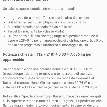
Un calcolo rappresentativo delle strade comunali:
Larghezza della strada: 7 m (strada locale a due corsie)
Distanza tra i pali: 30 m (disposizione su un solo lato)
Superficie stradale per palo: 7 × 30 = 210 m²
Target Eh, media: 12 lux (classe ME4a)
UF (rapporto di flusso che raggiunge la superficie stradale): in
genere 0,28–0,40 per un apparecchio di distribuzione di tipo II o di
tipo III ben progettato a un'altezza di montaggio di 8 m
Potenza richiesta = (12 × 210) ÷ 0,33 ≈ 7.636 lm per
apparecchio
Un apparecchio con una potenza nominale di 8.000-9.000 lm
(erogati dopo il derating termico alla temperatura di esercizio)
soddisferebbe questo requisito con una modesta tolleranza al
fattore di manutenzione. Ciò corrisponde a circa 60-75 W in un
sistema LED ad alta efficienza (efficienza del sistema ≥120 lm/W).
Nota critica:
Specificare sempre il flusso luminoso in lumen erogati
sulla superficie stradale, non in lumen LED grezzi. Le perdite ottiche
(lenti, alloggiamento, fattore di inquinamento) in genere riducono