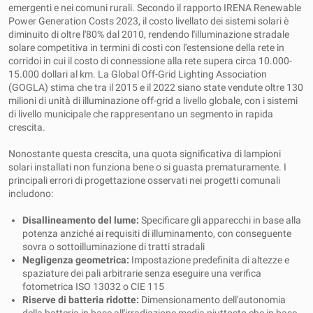
emergenti e nei comuni rurali. Secondo il rapporto IRENA Renewable
Power Generation Costs 2023, il costo livellato dei sistemi solari è
diminuito di oltre l'80% dal 2010, rendendo l'illuminazione stradale
solare competitiva in termini di costi con l'estensione della rete in
corridoi in cui il costo di connessione alla rete supera circa 10.000-
15.000 dollari al km. La Global Off-Grid Lighting Association
(GOGLA) stima che tra il 2015 e il 2022 siano state vendute oltre 130
milioni di unità di illuminazione off-grid a livello globale, con i sistemi
di livello municipale che rappresentano un segmento in rapida
crescita.
Nonostante questa crescita, una quota significativa di lampioni
solari installati non funziona bene o si guasta prematuramente. I
principali errori di progettazione osservati nei progetti comunali
includono:
Disallineamento del lume:
Specificare gli apparecchi in base alla
potenza anziché ai requisiti di illuminamento, con conseguente
sovra o sottoilluminazione di tratti stradali
Negligenza geometrica:
Impostazione predefinita di altezze e
spaziature dei pali arbitrarie senza eseguire una verifica
fotometrica ISO 13032 o CIE 115
Riserve di batteria ridotte:
Dimensionamento dell'autonomia