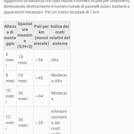
aggiuntivo di distanza tra i pali riduce il numero di pali per chilometro,
diminuendo direttamente il numero totale di pannelli solari, batterie e
apparecchi necessari. Per un tratto stradale di 1 km:
Spaziat
Altezz
Pali per
Indice dei
ura
a di
km
costi
massim
monta
(monol
relativi del
a
ggio
aterale)
sistema
(S/H=3)
6
18
metr
~56
Alto
mesi
i
8
24
Moderat
~42
mesi
mesi
o-Alto
10
30
Moderat
metr
~34
metri
o
i
Inferiore
12
(aument
36
metr
~28
o dei
metri
i
costi