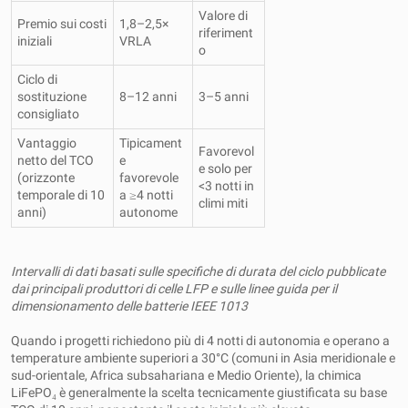
Valore di
Premio sui costi
1,8–2,5×
riferiment
iniziali
VRLA
o
Ciclo di
sostituzione
8–12 anni
3–5 anni
consigliato
Vantaggio
Tipicament
Favorevol
netto del TCO
e
e solo per
(orizzonte
favorevole
<3 notti in
temporale di 10
a ≥4 notti
climi miti
anni)
autonome
Intervalli di dati basati sulle specifiche di durata del ciclo pubblicate
dai principali produttori di celle LFP e sulle linee guida per il
dimensionamento delle batterie IEEE 1013
Quando i progetti richiedono più di 4 notti di autonomia e operano a
temperature ambiente superiori a 30°C (comuni in Asia meridionale e
sud-orientale, Africa subsahariana e Medio Oriente), la chimica
LiFePO₄ è generalmente la scelta tecnicamente giustificata su base