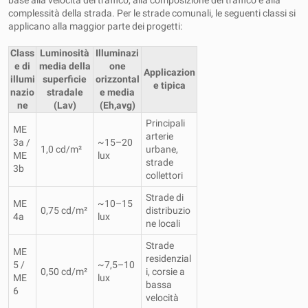
complessità della strada. Per le strade comunali, le seguenti classi si
applicano alla maggior parte dei progetti:
Class
Luminosità
Illuminazi
e di
media della
one
Applicazion
illumi
superficie
orizzontal
e tipica
nazio
stradale
e media
ne
(Lav)
(Eh,avg)
Principali
ME
arterie
3a /
~15–20
1,0 cd/m²
urbane,
ME
lux
strade
3b
collettori
Strade di
ME
~10–15
0,75 cd/m²
distribuzio
4a
lux
ne locali
Strade
ME
residenzial
5 /
~7,5–10
0,50 cd/m²
i, corsie a
ME
lux
bassa
6
velocità