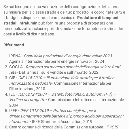
Se hai bisogno di una valutazione della configurazione del sistema
su misura per la classe stradale del tuo progetto, le coordinate GPS e
il budget a disposizione, il team tecnico di
Produttore di lampioni
stradali Infralumin
può fornire una proposta di progettazione
personalizzata, inclusi report di simulazione fotometrica e stima dei
costi a livello di distinta base.
Riferimenti
IRENA ·
Costi della produzione di energia rinnovabile 2023
·
Agenzia internazionale per le energie rinnovabili, 2024
GOGLA ·
Rapporto sul mercato globale dell'energia solare fuori
rete
· Dati annuali sulle vendite e sull'impatto, 2022
CIE ·
CIE 115:2010 – Illuminazione delle strade per il traffico
motorizzato e pedonale
· Commissione Internazionale per
l'Illuminazione, 2010
IEC ·
IEC 62124:2004 – Sistemi fotovoltaici autonomi (PV)
–
Verifica del progetto
· Commissione elettrotecnica internazionale,
2004
IEEE ·
IEEE 1013-2019 – Pratica consigliata per il
dimensionamento delle batterie al piombo-acido per applicazioni
stazionarie
· IEEE Standards Association, 2019
Centro comune di ricerca della Commissione europea ·
PVGIS