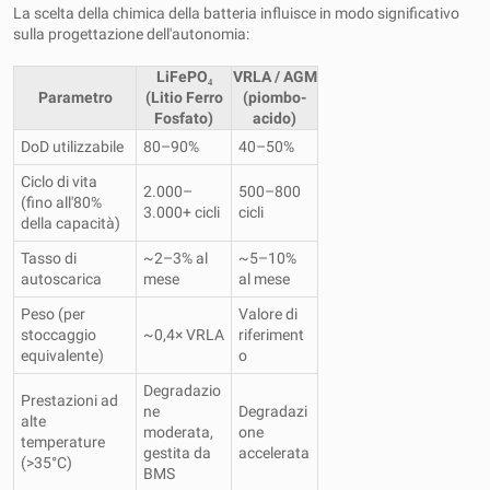
La scelta della chimica della batteria influisce in modo significativo
sulla progettazione dell'autonomia:
LiFePO₄
VRLA / AGM
Parametro
(Litio Ferro
(piombo-
Fosfato)
acido)
DoD utilizzabile
80–90%
40–50%
Ciclo di vita
2.000–
500–800
(fino all'80%
3.000+ cicli
cicli
della capacità)
Tasso di
~2–3% al
~5–10%
autoscarica
mese
al mese
Peso (per
Valore di
stoccaggio
~0,4× VRLA
riferiment
equivalente)
o
Degradazio
Prestazioni ad
ne
Degradazi
alte
moderata,
one
temperature
gestita da
accelerata
(>35°C)
BMS