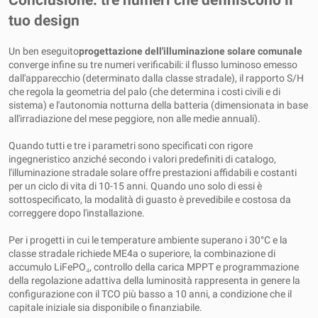
tuo design
Un ben eseguito
progettazione dell'illuminazione solare comunale
converge infine su tre numeri verificabili: il flusso luminoso emesso
dall'apparecchio (determinato dalla classe stradale), il rapporto S/H
che regola la geometria del palo (che determina i costi civili e di
sistema) e l'autonomia notturna della batteria (dimensionata in base
all'irradiazione del mese peggiore, non alle medie annuali).
Quando tutti e tre i parametri sono specificati con rigore
ingegneristico anziché secondo i valori predefiniti di catalogo,
l'illuminazione stradale solare offre prestazioni affidabili e costanti
per un ciclo di vita di 10-15 anni. Quando uno solo di essi è
sottospecificato, la modalità di guasto è prevedibile e costosa da
correggere dopo l'installazione.
Per i progetti in cui le temperature ambiente superano i 30°C e la
classe stradale richiede ME4a o superiore, la combinazione di
accumulo LiFePO₄, controllo della carica MPPT e programmazione
della regolazione adattiva della luminosità rappresenta in genere la
configurazione con il TCO più basso a 10 anni, a condizione che il
capitale iniziale sia disponibile o finanziabile.