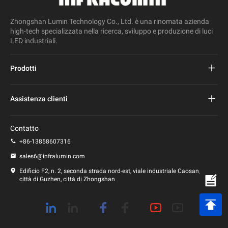
Zhongshan Lumin Technology Co., Ltd. è una rinomata azienda
high-tech specializzata nella ricerca, sviluppo e produzione di luci
LED industriali.
Prodotti
Progetto Lampione stradale a led
Assistenza clienti
Lampione stradale a led
Domande frequenti
Contatto
Luce principale dello stadio
politica sulla riservatezza
+86-13858607316
Lampione a led
sales6@infralumin.com
Termini di utilizzo
Edificio F2, n. 2, seconda strada nord-est, viale industriale Caosan,
città di Guzhen, città di Zhongshan
Politica di spedizione