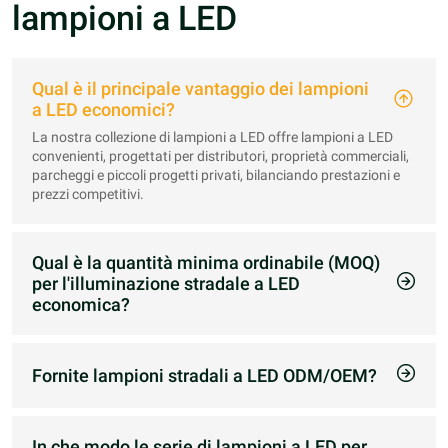
lampioni a LED
Qual è il principale vantaggio dei lampioni
a LED economici?
La nostra collezione di lampioni a LED offre lampioni a LED
convenienti, progettati per distributori, proprietà commerciali,
parcheggi e piccoli progetti privati, bilanciando prestazioni e
prezzi competitivi.
Qual è la quantità minima ordinabile (MOQ)
per l'illuminazione stradale a LED
economica?
Per la nostra vendita all'ingrosso di lampioni a LED, il
quantitativo minimo d'ordine è di 500 unità, il che ci aiuta a
mantenere prezzi competitivi per gli ordini all'ingrosso.
Fornite lampioni stradali a LED ODM/OEM?
Sì, in qualità di produttore affidabile di lampioni a LED,
supportiamo la personalizzazione del marchio, del packaging,
degli aggiustamenti di potenza e altre modifiche per ordini di
In che modo le serie di lampioni a LED per