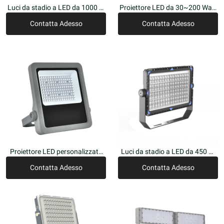
Luci da stadio a LED da 1000 W
Proiettore LED da 30~200 Watt
| Illuminazione personalizzata
| Apparecchi di illuminazione per
Contatta Adesso
Contatta Adesso
per arene all'aperto, 150Lm/W,
esterni personalizzati 150 Watt
250~2500W
equivalenti | IP65 Antiriflesso
Proiettore LED personalizzato
Luci da stadio a LED da 450 W,
ad alto lume, 50~400Watt,
500 W, 1500 W, illuminazione
Contatta Adesso
Contatta Adesso
160Lm/W,
sportiva ad alte prestazioni, 140
2200K~5000K~6500K, IP65
Lm/W