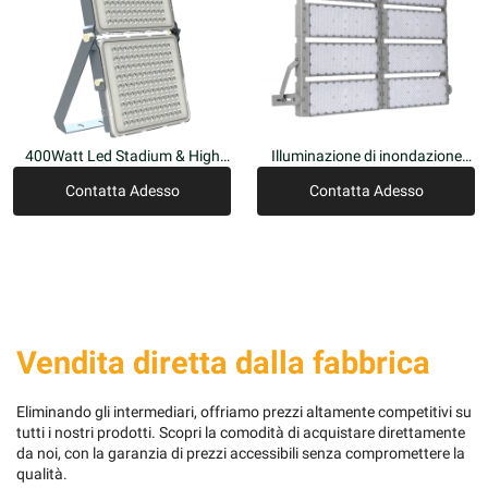
400Watt Led Stadium & High
Illuminazione di inondazione
Mast Light, 100~600W,
dello stadio del LED
Contatta Adesso
Contatta Adesso
110Lm/W
Vendita diretta dalla fabbrica
Eliminando gli intermediari, offriamo prezzi altamente competitivi su
tutti i nostri prodotti. Scopri la comodità di acquistare direttamente
da noi, con la garanzia di prezzi accessibili senza compromettere la
qualità.