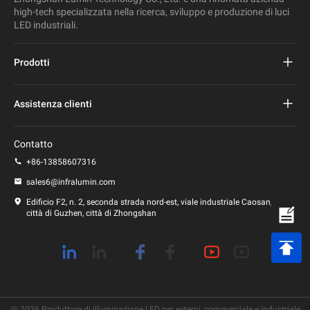
high-tech specializzata nella ricerca, sviluppo e produzione di luci
LED industriali.
Prodotti
Progetto Lampione stradale a led
Assistenza clienti
Lampione stradale a led
Domande frequenti
Contatto
Luce principale dello stadio
politica sulla riservatezza
+86-13858607316
Lampione a led
sales6@infralumin.com
Termini di utilizzo
Edificio F2, n. 2, seconda strada nord-est, viale industriale Caosan,
città di Guzhen, città di Zhongshan
Politica di spedizione
@ 2026 Produttore di illuminazione LED per esterni, commerciale e industriale