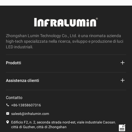
Zhongshan Lumin Technology Co., Ltd. è una rinomata azienda
high-tech specializzata nella ricerca, sviluppo e produzione di luci
LED industriali.
Prodotti
Progetto Lampione stradale a led
Assistenza clienti
Lampione stradale a led
Domande frequenti
Contatto
Luce principale dello stadio
politica sulla riservatezza
+86-13858607316
Lampione a led
sales6@infralumin.com
Termini di utilizzo
Edificio F2, n. 2, seconda strada nord-est, viale industriale Caosan,
città di Guzhen, città di Zhongshan
Politica di spedizione