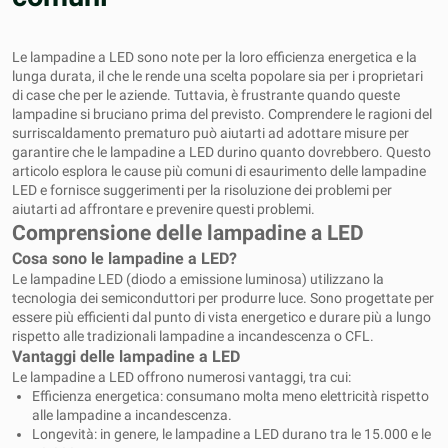
Le lampadine a LED sono note per la loro efficienza energetica e la
lunga durata, il che le rende una scelta popolare sia per i proprietari
di case che per le aziende. Tuttavia, è frustrante quando queste
lampadine si bruciano prima del previsto. Comprendere le ragioni del
surriscaldamento prematuro può aiutarti ad adottare misure per
garantire che le lampadine a LED durino quanto dovrebbero. Questo
articolo esplora le cause più comuni di esaurimento delle lampadine
LED e fornisce suggerimenti per la risoluzione dei problemi per
aiutarti ad affrontare e prevenire questi problemi.
Comprensione delle lampadine a LED
Cosa sono le lampadine a LED?
Le lampadine LED (diodo a emissione luminosa) utilizzano la
tecnologia dei semiconduttori per produrre luce. Sono progettate per
essere più efficienti dal punto di vista energetico e durare più a lungo
rispetto alle tradizionali lampadine a incandescenza o CFL.
Vantaggi delle lampadine a LED
Le lampadine a LED offrono numerosi vantaggi, tra cui:
Efficienza energetica: consumano molta meno elettricità rispetto
alle lampadine a incandescenza.
Longevità: in genere, le lampadine a LED durano tra le 15.000 e le