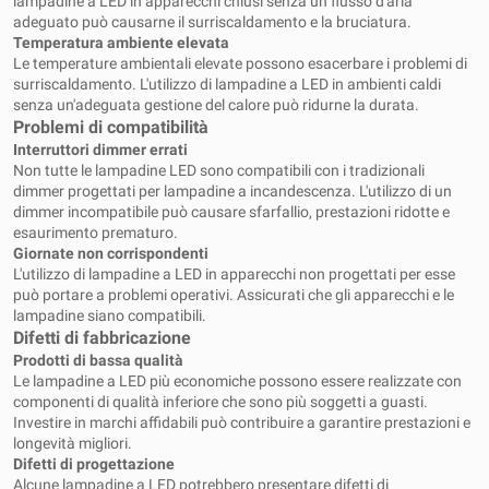
lampadine a LED in apparecchi chiusi senza un flusso d'aria
adeguato può causarne il surriscaldamento e la bruciatura.
Temperatura ambiente elevata
Le temperature ambientali elevate possono esacerbare i problemi di
surriscaldamento. L'utilizzo di lampadine a LED in ambienti caldi
senza un'adeguata gestione del calore può ridurne la durata.
Problemi di compatibilità
Interruttori dimmer errati
Non tutte le lampadine LED sono compatibili con i tradizionali
dimmer progettati per lampadine a incandescenza. L'utilizzo di un
dimmer incompatibile può causare sfarfallio, prestazioni ridotte e
esaurimento prematuro.
Giornate non corrispondenti
L'utilizzo di lampadine a LED in apparecchi non progettati per esse
può portare a problemi operativi. Assicurati che gli apparecchi e le
lampadine siano compatibili.
Difetti di fabbricazione
Prodotti di bassa qualità
Le lampadine a LED più economiche possono essere realizzate con
componenti di qualità inferiore che sono più soggetti a guasti.
Investire in marchi affidabili può contribuire a garantire prestazioni e
longevità migliori.
Difetti di progettazione
Alcune lampadine a LED potrebbero presentare difetti di