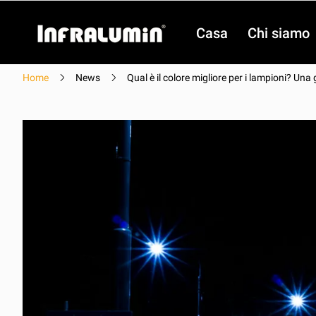
Casa
Chi siamo
Home
News
Qual è il colore migliore per i lampioni? Un
video
video