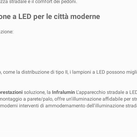
za stradale e il comfort dei pedoni.
ione a LED per le città moderne
azione:
o, come la distribuzione di tipo II, i lampioni a LED possono migl
prestazioni
soluzione, la
Infralumin
L'apparecchio stradale a LED 
 montaggio a parete/palo, offre un'illuminazione affidabile per str
i moderni interventi di ammodernamento dell'illuminazione strad