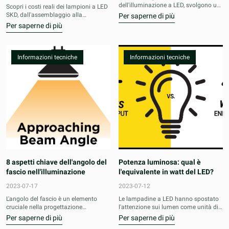
dell'illuminazione a LED, svolgono un
Scopri i costi reali dei lampioni a LED
ruolo cruciale nella regolazione
SKD, dall'assemblaggio alla
Per saperne di più
dell'alimentazione dei LED per un
manutenzione. Risparmia su
Per saperne di più
funzionamento efficiente e sicuro.
spedizione e dazi doganali con le
Comprendere come funzionano
nostre soluzioni di illuminazione
questi driver, i tipi disponibili e le
professionali.
considerazioni chiave per la selezione
Informazioni tecniche
Informazioni tecniche
è essenziale per un LED ottimale.
8 aspetti chiave dell'angolo del
Potenza luminosa: qual è
fascio nell'illuminazione
l'equivalente in watt del LED?
2023-07-17
2023-07-12
L'angolo del fascio è un elemento
Le lampadine a LED hanno spostato
cruciale nella progettazione
l'attenzione sui lumen come unità di
dell'illuminazione. Ci sono 8 aspetti
misura primaria, richiedendo di
Per saperne di più
Per saperne di più
chiave che dovresti sapere al
trovare un LED equivalente alla