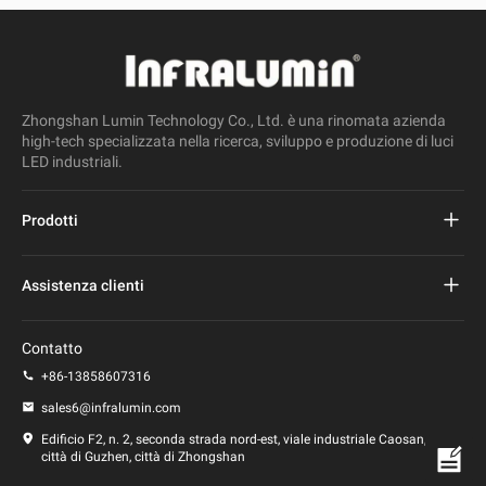
Zhongshan Lumin Technology Co., Ltd. è una rinomata azienda
high-tech specializzata nella ricerca, sviluppo e produzione di luci
LED industriali.
Prodotti
Progetto Lampione stradale a led
Assistenza clienti
Lampione stradale a led
Domande frequenti
Contatto
Luce principale dello stadio
politica sulla riservatezza
+86-13858607316
Lampione a led
sales6@infralumin.com
Termini di utilizzo
Edificio F2, n. 2, seconda strada nord-est, viale industriale Caosan,
città di Guzhen, città di Zhongshan
Politica di spedizione