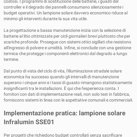
costosi. I programmi di sostituzione delle batterie, i guasti del
controller e il degrado dei pannelli consumano silenziosamente i
budget operativi. Un lampione solare davvero economico riduce al
minimo gli interventi durante la sua vita utile.
La progettazione a bassa manutenzione inizia con la selezione di
batterie al litio ottimizzate per cicli giornalieri brevi piuttosto che per
scariche profonde. Prosegue con sistemi ottici sigillati che resistono
all'ingresso di polvere e umidità. Infine, si conclude con una gestione
termica che protegge i componenti elettronici dal degrado a lungo
termine.
Dal punto di vista del ciclo di vita, l'illuminazione stradale solare
economica ha successo quando gli intervalli di manutenzione
superano i cinque anni e i tassi di guasto rimangono statisticamente
insignificanti tra le installazioni. È qui che l'esperienza conta. I
fornitori con dati di implementazione reali, non solo test in fabbrica,
forniscono sistemi in linea con le aspettative comunali e commerciali.
Implementazione pratica: lampione solare
Infralumin SSE01
Per progetti che richiedono budget controllati senza sacrificare