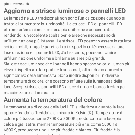
più necessaria.
Aggiorna a strisce luminose o pannelli LED
Le lampadine LED tradizionali non sono l'unica opzione quando si
tratta di aumentare la luminosità. Le strisce LED o i pannelli LED
offrono un'emissione luminosa più uniforme e concentrata,
rendendoli un'eccellente scelta per le aree che necessitano di
un'illuminazione più intensa. Le strisce LED possono essere installate
sotto i mobili, lungo le pareti o in altri spazi in cui è necessaria una
luce direzionale. I pannelli LED, d'altro canto, possono fornire
un'illuminazione uniforme e brillante su aree più grandi.
Sia le strisce luminose che i pannelli hanno spesso valori di lumen più
elevati rispetto alle lampadine tradizionali, offrendo un aumento
significativo della luminosità. Sono inoltre disponibili in diverse
temperature di colore, che possono influire sulla luminosità della
luce. Scegli strisce e pannelli LED a luce diurna o bianco freddo per
massimizzare la luminosità.
Aumenta la temperatura del colore
La temperatura di colore delle luci LED si riferisce a quanto la luce
appare "calda" o "fredda" e si misura in Kelvin (K). Temperature di
colore più basse, come 2700K a 3000K, producono una luce più
calda e giallastra, mentre temperature più alte, come 5000K a
6500K, producono una luce più fredda e bianca. Più fredda è la