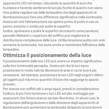
apparecchi LED nel tempo, riducendo la quantità di luce che
fuoriesce e facendo sembrare le luci più fioche di quanto non siano.
Una pulizia regolare sia delle lampadine che degli apparecchi di
illuminazione può fare una differenza significativa nella luminosità.
Assicurati che l'alimentazione sia spenta prima di pulire e usa un
panno asciutto o umido per pulire le superfici.
Inoltre, spolverare e pulire le superfici circostanti come paralumi,
pannelli riflettenti o coperture del soffitto può migliorare la
distribuzione complessiva della luce. Un'illuminazione pulita non solo
aumenta la luminosità, ma aiuta anche a mantenere l'efficienza delle
lampadine.
Ottimizza il posizionamento della luce
Il posizionamento delle luci LED può avere un impatto significativo
sulla loro luminosità percepita. Assicurati che le luci siano
posizionate in modo tale da illuminare le aree in cui la luce è più
necessaria. Ad esempio, posizionare le luci LED negli angoli o dietro
gli oggetti può ridurre la quantità di luce che raggiunge lo spazio
previsto.
Per stanze con soffitti alti o ampi spazi, prendi in considerazione
l'utilizzo di più fonti luminose o luci LED ad alto wattaggio per
assicurarti che l'intera stanza sia ben illuminata. In alcuni casi, la
regolazione dell'angolazione o della direzione degli apparecchi di
illuminazione può aumentare la luminosità dirigendo la luce dove è