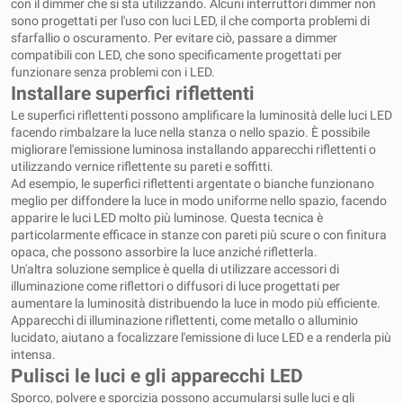
con il dimmer che si sta utilizzando. Alcuni interruttori dimmer non
sono progettati per l'uso con luci LED, il che comporta problemi di
sfarfallio o oscuramento. Per evitare ciò, passare a dimmer
compatibili con LED, che sono specificamente progettati per
funzionare senza problemi con i LED.
Installare superfici riflettenti
Le superfici riflettenti possono amplificare la luminosità delle luci LED
facendo rimbalzare la luce nella stanza o nello spazio. È possibile
migliorare l'emissione luminosa installando apparecchi riflettenti o
utilizzando vernice riflettente su pareti e soffitti.
Ad esempio, le superfici riflettenti argentate o bianche funzionano
meglio per diffondere la luce in modo uniforme nello spazio, facendo
apparire le luci LED molto più luminose. Questa tecnica è
particolarmente efficace in stanze con pareti più scure o con finitura
opaca, che possono assorbire la luce anziché rifletterla.
Un'altra soluzione semplice è quella di utilizzare accessori di
illuminazione come riflettori o diffusori di luce progettati per
aumentare la luminosità distribuendo la luce in modo più efficiente.
Apparecchi di illuminazione riflettenti, come metallo o alluminio
lucidato, aiutano a focalizzare l'emissione di luce LED e a renderla più
intensa.
Pulisci le luci e gli apparecchi LED
Sporco, polvere e sporcizia possono accumularsi sulle luci e gli