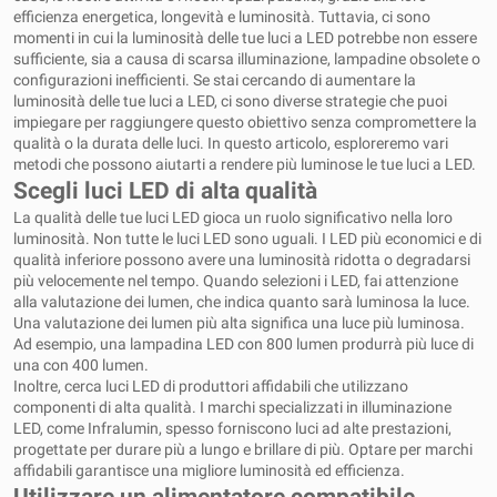
efficienza energetica, longevità e luminosità. Tuttavia, ci sono
momenti in cui la luminosità delle tue luci a LED potrebbe non essere
sufficiente, sia a causa di scarsa illuminazione, lampadine obsolete o
configurazioni inefficienti. Se stai cercando di aumentare la
luminosità delle tue luci a LED, ci sono diverse strategie che puoi
impiegare per raggiungere questo obiettivo senza compromettere la
qualità o la durata delle luci. In questo articolo, esploreremo vari
metodi che possono aiutarti a rendere più luminose le tue luci a LED.
Scegli luci LED di alta qualità
La qualità delle tue luci LED gioca un ruolo significativo nella loro
luminosità. Non tutte le luci LED sono uguali. I LED più economici e di
qualità inferiore possono avere una luminosità ridotta o degradarsi
più velocemente nel tempo. Quando selezioni i LED, fai attenzione
alla valutazione dei lumen, che indica quanto sarà luminosa la luce.
Una valutazione dei lumen più alta significa una luce più luminosa.
Ad esempio, una lampadina LED con 800 lumen produrrà più luce di
una con 400 lumen.
Inoltre, cerca luci LED di produttori affidabili che utilizzano
componenti di alta qualità. I ​​marchi specializzati in illuminazione
LED, come Infralumin, spesso forniscono luci ad alte prestazioni,
progettate per durare più a lungo e brillare di più. Optare per marchi
affidabili garantisce una migliore luminosità ed efficienza.