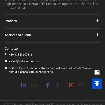
high-tech specializzata nella ricerca, sviluppo e produzione di luci
LED industriali.
Prodotti
Progetto Lampione stradale a led
Assistenza clienti
Lampione stradale a led
Domande frequenti
Contatto
Luce principale dello stadio
politica sulla riservatezza
+86-13858607316
Lampione a led
sales6@infralumin.com
Termini di utilizzo
Edificio F2, n. 2, seconda strada nord-est, viale industriale Caosan,
città di Guzhen, città di Zhongshan
Politica di spedizione
@ 2026 Produttore di illuminazione LED per esterni, commerciale e industriale