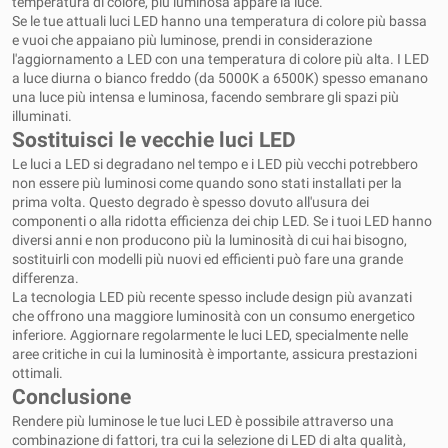
temperatura di colore, più luminosa appare la luce.
Se le tue attuali luci LED hanno una temperatura di colore più bassa
e vuoi che appaiano più luminose, prendi in considerazione
l'aggiornamento a LED con una temperatura di colore più alta. I LED
a luce diurna o bianco freddo (da 5000K a 6500K) spesso emanano
una luce più intensa e luminosa, facendo sembrare gli spazi più
illuminati.
Sostituisci le vecchie luci LED
Le luci a LED si degradano nel tempo e i LED più vecchi potrebbero
non essere più luminosi come quando sono stati installati per la
prima volta. Questo degrado è spesso dovuto all'usura dei
componenti o alla ridotta efficienza dei chip LED. Se i tuoi LED hanno
diversi anni e non producono più la luminosità di cui hai bisogno,
sostituirli con modelli più nuovi ed efficienti può fare una grande
differenza.
La tecnologia LED più recente spesso include design più avanzati
che offrono una maggiore luminosità con un consumo energetico
inferiore. Aggiornare regolarmente le luci LED, specialmente nelle
aree critiche in cui la luminosità è importante, assicura prestazioni
ottimali.
Conclusione
Rendere più luminose le tue luci LED è possibile attraverso una
combinazione di fattori, tra cui la selezione di LED di alta qualità,