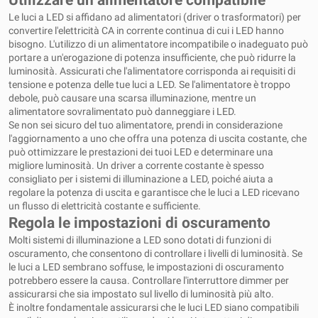
Utilizzare un alimentatore compatibile
Le luci a LED si affidano ad alimentatori (driver o trasformatori) per
convertire l'elettricità CA in corrente continua di cui i LED hanno
bisogno. L'utilizzo di un alimentatore incompatibile o inadeguato può
portare a un'erogazione di potenza insufficiente, che può ridurre la
luminosità. Assicurati che l'alimentatore corrisponda ai requisiti di
tensione e potenza delle tue luci a LED. Se l'alimentatore è troppo
debole, può causare una scarsa illuminazione, mentre un
alimentatore sovralimentato può danneggiare i LED.
Se non sei sicuro del tuo alimentatore, prendi in considerazione
l'aggiornamento a uno che offra una potenza di uscita costante, che
può ottimizzare le prestazioni dei tuoi LED e determinare una
migliore luminosità. Un driver a corrente costante è spesso
consigliato per i sistemi di illuminazione a LED, poiché aiuta a
regolare la potenza di uscita e garantisce che le luci a LED ricevano
un flusso di elettricità costante e sufficiente.
Regola le impostazioni di oscuramento
Molti sistemi di illuminazione a LED sono dotati di funzioni di
oscuramento, che consentono di controllare i livelli di luminosità. Se
le luci a LED sembrano soffuse, le impostazioni di oscuramento
potrebbero essere la causa. Controllare l'interruttore dimmer per
assicurarsi che sia impostato sul livello di luminosità più alto.
È inoltre fondamentale assicurarsi che le luci LED siano compatibili