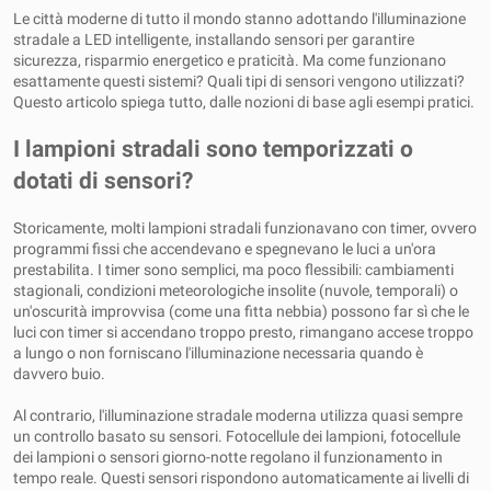
Le città moderne di tutto il mondo stanno adottando l'illuminazione
stradale a LED intelligente, installando sensori per garantire
sicurezza, risparmio energetico e praticità. Ma come funzionano
esattamente questi sistemi? Quali tipi di sensori vengono utilizzati?
Questo articolo spiega tutto, dalle nozioni di base agli esempi pratici.
I lampioni stradali sono temporizzati o
dotati di sensori?
Storicamente, molti lampioni stradali funzionavano con timer, ovvero
programmi fissi che accendevano e spegnevano le luci a un'ora
prestabilita. I timer sono semplici, ma poco flessibili: cambiamenti
stagionali, condizioni meteorologiche insolite (nuvole, temporali) o
un'oscurità improvvisa (come una fitta nebbia) possono far sì che le
luci con timer si accendano troppo presto, rimangano accese troppo
a lungo o non forniscano l'illuminazione necessaria quando è
davvero buio.
Al contrario, l'illuminazione stradale moderna utilizza quasi sempre
un controllo basato su sensori. Fotocellule dei lampioni, fotocellule
dei lampioni o sensori giorno-notte regolano il funzionamento in
tempo reale. Questi sensori rispondono automaticamente ai livelli di