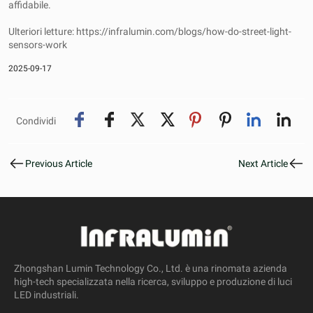
affidabile.
Ulteriori letture:
https://infralumin.com/blogs/how-do-street-light-
sensors-work
2025-09-17
Condividi
Previous Article
Next Article
Zhongshan Lumin Technology Co., Ltd. è una rinomata azienda
high-tech specializzata nella ricerca, sviluppo e produzione di luci
LED industriali.