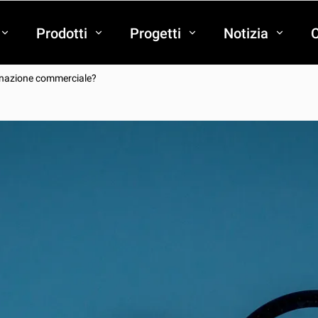
Prodotti
Progetti
Notizia
C
minazione commerciale?