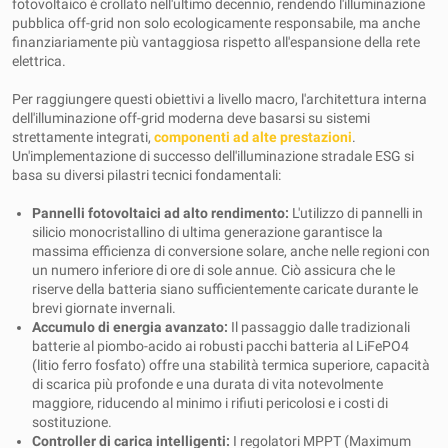
fotovoltaico è crollato nell'ultimo decennio, rendendo l'illuminazione
pubblica off-grid non solo ecologicamente responsabile, ma anche
finanziariamente più vantaggiosa rispetto all'espansione della rete
elettrica.
Per raggiungere questi obiettivi a livello macro, l'architettura interna
dell'illuminazione off-grid moderna deve basarsi su sistemi
strettamente integrati,
componenti ad alte prestazioni
.
Un'implementazione di successo dell'illuminazione stradale ESG si
basa su diversi pilastri tecnici fondamentali:
Pannelli fotovoltaici ad alto rendimento:
L'utilizzo di pannelli in
silicio monocristallino di ultima generazione garantisce la
massima efficienza di conversione solare, anche nelle regioni con
un numero inferiore di ore di sole annue. Ciò assicura che le
riserve della batteria siano sufficientemente caricate durante le
brevi giornate invernali.
Accumulo di energia avanzato:
Il passaggio dalle tradizionali
batterie al piombo-acido ai robusti pacchi batteria al LiFePO4
(litio ferro fosfato) offre una stabilità termica superiore, capacità
di scarica più profonde e una durata di vita notevolmente
maggiore, riducendo al minimo i rifiuti pericolosi e i costi di
sostituzione.
Controller di carica intelligenti:
I regolatori MPPT (Maximum