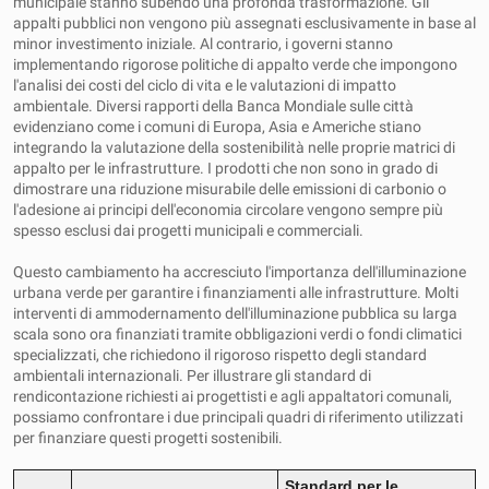
municipale stanno subendo una profonda trasformazione. Gli
appalti pubblici non vengono più assegnati esclusivamente in base al
minor investimento iniziale. Al contrario, i governi stanno
implementando rigorose politiche di appalto verde che impongono
l'analisi dei costi del ciclo di vita e le valutazioni di impatto
ambientale. Diversi rapporti della Banca Mondiale sulle città
evidenziano come i comuni di Europa, Asia e Americhe stiano
integrando la valutazione della sostenibilità nelle proprie matrici di
appalto per le infrastrutture. I prodotti che non sono in grado di
dimostrare una riduzione misurabile delle emissioni di carbonio o
l'adesione ai principi dell'economia circolare vengono sempre più
spesso esclusi dai progetti municipali e commerciali.
Questo cambiamento ha accresciuto l'importanza dell'illuminazione
urbana verde per garantire i finanziamenti alle infrastrutture. Molti
interventi di ammodernamento dell'illuminazione pubblica su larga
scala sono ora finanziati tramite obbligazioni verdi o fondi climatici
specializzati, che richiedono il rigoroso rispetto degli standard
ambientali internazionali. Per illustrare gli standard di
rendicontazione richiesti ai progettisti e agli appaltatori comunali,
possiamo confrontare i due principali quadri di riferimento utilizzati
per finanziare questi progetti sostenibili.
Standard per le