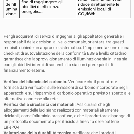
fine di raggiungere gli
dell'ill
riduce direttamente le
obiettivi di efficienza
umina
emissioni locali di
energetica.
zione
CO₂/kWh.
Per gli acquirenti di servizi di ingegneria, gli appaltatori generali e i
responsabili delle decisioni a livello comunale, orientarsi tra questi
requisiti richiede un approccio sistematico. L'implementazione di una
checklist di autovalutazione della conformità ESG a livello cittadino
garantisce che l'approvvigionamento di illuminazione sia in linea sia
con gli obiettivi interni di sostenibilità sia con i prerequisiti di
finanziamento esterni.
Verifica del bilancio del carbonio:
Verificare che il produttore
fornisca dati verificabili sulle emissioni di carbonio incorporate negli
apparecchi e sul risparmio di carbonio operativo previsto rispetto alle
alternative connesse alla rete.
Verifica della circolarità dei materiali:
Assicurarsi che gli
alloggiamenti delle luci siano realizzati con materiali altamente
riciclabili, come l'alluminio pressofuso, e che il produttore disponga di
un protocollo documentato per il riciclo a fine vita delle batterie
LiFePO4.
Valutazione della durabilità tecnica:
Verificare che i prodotti