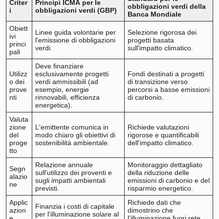
Criter
Principi ICMA per le
obbligazioni verdi della
i
obbligazioni verdi (GBP)
Banca Mondiale
Obiett
Linee guida volontarie per
Selezione rigorosa dei
ivi
l'emissione di obbligazioni
progetti basata
princi
verdi.
sull'impatto climatico.
pali
Deve finanziare
Utilizz
esclusivamente progetti
Fondi destinati a progetti
o dei
verdi ammissibili (ad
di transizione verso
prove
esempio, energie
percorsi a basse emissioni
nti
rinnovabili, efficienza
di carbonio.
energetica).
Valuta
zione
L'emittente comunica in
Richiede valutazioni
del
modo chiaro gli obiettivi di
rigorose e quantificabili
proge
sostenibilità ambientale.
dell'impatto climatico.
tto
Relazione annuale
Monitoraggio dettagliato
Segn
sull'utilizzo dei proventi e
della riduzione delle
alazio
sugli impatti ambientali
emissioni di carbonio e del
ne
previsti.
risparmio energetico.
Applic
Richiede dati che
Finanzia i costi di capitale
azion
dimostrino che
per l'illuminazione solare al
e
l'illuminazione fuori rete