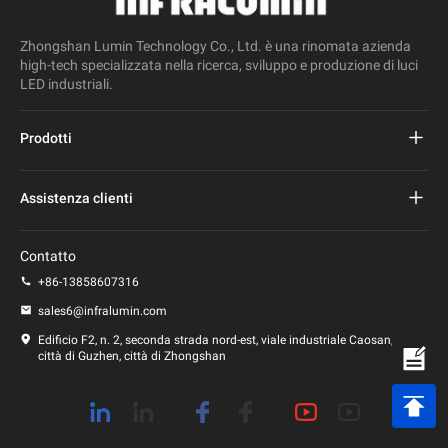
Zhongshan Lumin Technology Co., Ltd. è una rinomata azienda
high-tech specializzata nella ricerca, sviluppo e produzione di luci
LED industriali.
Prodotti
Progetto Lampione stradale a led
Assistenza clienti
Lampione stradale a led
Domande frequenti
Contatto
Luce principale dello stadio
politica sulla riservatezza
+86-13858607316
Lampione a led
sales6@infralumin.com
Termini di utilizzo
Edificio F2, n. 2, seconda strada nord-est, viale industriale Caosan,
città di Guzhen, città di Zhongshan
Politica di spedizione