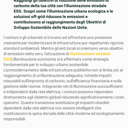
Raggiungi gli obiettivi di riduzione delle emissioni di
carbonio della tua città con l'illuminazione stradale
ESG. Scopri come l'illuminazione urbana ecologica e le
soluzioni off-grid riducono le emissioni e
contribuiscono al raggiungimento degli Obiettivi di
Sviluppo Sostenibile delle Nazioni Unite.
I comuni e gli urbanisti si trovano ad affrontare una pressione
crescente per modernizzare le infrastrutture pur rispettando rigorosi
standard ambientali. Mentre gli enti locali si orientano verso obiettivi
di emissioni nette zero, l'attuazione di
Illuminazione stradale
ESG
L'illuminazione autonoma si è affermata come strategia
fondamentale per lo sviluppo urbano sostenibile.
L'ammodernamento delle infrastrutture pubbliche non si limita più al
raggiungimento di un'illuminazione adeguata; richiede impatti
misurabili sull'impronta di carbonio, sull'efficienza finanziaria e sulla
gestione delle risorse. Integrando reti di illuminazione autosufficienti
e indipendenti dalla rete elettrica, i comuni possono rispondere
direttamente agli obiettivi globali riducendo significativamente i costi
operativi. Questa transizione sostituisce gli impianti obsoleti
dipendenti dalla rete elettrica con sistemi intelligenti che
costituiscono la spina dorsale delle città moderne ed ecologicamente
responsabili.