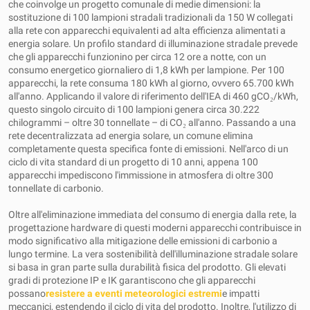
che coinvolge un progetto comunale di medie dimensioni: la
sostituzione di 100 lampioni stradali tradizionali da 150 W collegati
alla rete con apparecchi equivalenti ad alta efficienza alimentati a
energia solare. Un profilo standard di illuminazione stradale prevede
che gli apparecchi funzionino per circa 12 ore a notte, con un
consumo energetico giornaliero di 1,8 kWh per lampione. Per 100
apparecchi, la rete consuma 180 kWh al giorno, ovvero 65.700 kWh
all'anno. Applicando il valore di riferimento dell'IEA di 460 gCO₂/kWh,
questo singolo circuito di 100 lampioni genera circa 30.222
chilogrammi – oltre 30 tonnellate – di CO₂ all'anno. Passando a una
rete decentralizzata ad energia solare, un comune elimina
completamente questa specifica fonte di emissioni. Nell'arco di un
ciclo di vita standard di un progetto di 10 anni, appena 100
apparecchi impediscono l'immissione in atmosfera di oltre 300
tonnellate di carbonio.
Oltre all'eliminazione immediata del consumo di energia dalla rete, la
progettazione hardware di questi moderni apparecchi contribuisce in
modo significativo alla mitigazione delle emissioni di carbonio a
lungo termine. La vera sostenibilità dell'illuminazione stradale solare
si basa in gran parte sulla durabilità fisica del prodotto. Gli elevati
gradi di protezione IP e IK garantiscono che gli apparecchi
possano
resistere a eventi meteorologici estremi
e impatti
meccanici, estendendo il ciclo di vita del prodotto. Inoltre, l'utilizzo di