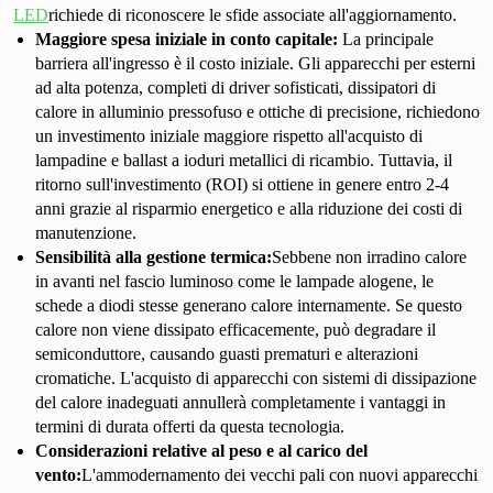
LED
richiede di riconoscere le sfide associate all'aggiornamento.
Maggiore spesa iniziale in conto capitale:
La principale
barriera all'ingresso è il costo iniziale. Gli apparecchi per esterni
ad alta potenza, completi di driver sofisticati, dissipatori di
calore in alluminio pressofuso e ottiche di precisione, richiedono
un investimento iniziale maggiore rispetto all'acquisto di
lampadine e ballast a ioduri metallici di ricambio. Tuttavia, il
ritorno sull'investimento (ROI) si ottiene in genere entro 2-4
anni grazie al risparmio energetico e alla riduzione dei costi di
manutenzione.
Sensibilità alla gestione termica:
Sebbene non irradino calore
in avanti nel fascio luminoso come le lampade alogene, le
schede a diodi stesse generano calore internamente. Se questo
calore non viene dissipato efficacemente, può degradare il
semiconduttore, causando guasti prematuri e alterazioni
cromatiche. L'acquisto di apparecchi con sistemi di dissipazione
del calore inadeguati annullerà completamente i vantaggi in
termini di durata offerti da questa tecnologia.
Considerazioni relative al peso e al carico del
vento:
L'ammodernamento dei vecchi pali con nuovi apparecchi