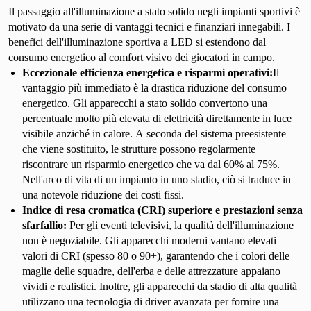
Il passaggio all'illuminazione a stato solido negli impianti sportivi è
motivato da una serie di vantaggi tecnici e finanziari innegabili. I
benefici dell'illuminazione sportiva a LED si estendono dal
consumo energetico al comfort visivo dei giocatori in campo.
Eccezionale efficienza energetica e risparmi operativi:
Il
vantaggio più immediato è la drastica riduzione del consumo
energetico. Gli apparecchi a stato solido convertono una
percentuale molto più elevata di elettricità direttamente in luce
visibile anziché in calore. A seconda del sistema preesistente
che viene sostituito, le strutture possono regolarmente
riscontrare un risparmio energetico che va dal 60% al 75%.
Nell'arco di vita di un impianto in uno stadio, ciò si traduce in
una notevole riduzione dei costi fissi.
Indice di resa cromatica (CRI) superiore e prestazioni senza
sfarfallio:
Per gli eventi televisivi, la qualità dell'illuminazione
non è negoziabile. Gli apparecchi moderni vantano elevati
valori di CRI (spesso 80 o 90+), garantendo che i colori delle
maglie delle squadre, dell'erba e delle attrezzature appaiano
vividi e realistici. Inoltre, gli apparecchi da stadio di alta qualità
utilizzano una tecnologia di driver avanzata per fornire una