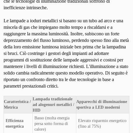
che le tecnologie di illuminazione tradizionali soffrono di
inefficienze intrinseche.
Le lampade a ioduri metallici si basano su un tubo ad arco e una
miscela di gas che impiegano molto tempo a riscaldarsi e a
raggiungere la massima luminosità. Inoltre, subiscono un forte
deprezzamento del flusso luminoso, perdendo spesso fino alla metà
della loro emissione luminosa iniziale ben prima che la lampadina
si bruci. Ciò costringe i gestori degli impianti ad adottare
programmi di sostituzione delle lampade aggressivi e costosi per
mantenere i livelli di illuminazione richiesti. L'illuminazione a stato
solido cambia radicalmente questo modello operativo. Di seguito è
riportato un confronto diretto tra le due tecnologie in base a
parametri prestazionali critici.
Lampada tradizionale
Caratteristica /
Apparecchi di illuminazione
ad alogenuri metallici /
Metrica
sportiva a LED moderni
HID
Basso (molta energia
Efficienza
Elevato risparmio energetico
persa sotto forma di
energetica
(fino al 75%)
calore)