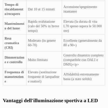
Tempo di
Accensione/spegnimento
riscaldament
Dai 10 ai 15 minuti
istantaneo
o/recupero
Rapida svalutazione
Elevata (la durata di vita
Manteniment
(calo del 50% in breve
L70 spesso supera le 50.000
o del lume
tempo)
ore)
Resa
Moderato (in genere
Eccellente (generalmente da
cromatica
60-70)
80 a 90+)
(CRI)
Controllo dinamico completo
Dimmerazion
Molto limitato
(compatibile con DALI e
e e controllo
DMX)</p>
Frequenza di
Elevato (sostituzione
Affidabilità estremamente
manutenzion
frequente di lampadine
bassa (a stato solido)
e
e reattori)
Vantaggi dell'illuminazione sportiva a LED