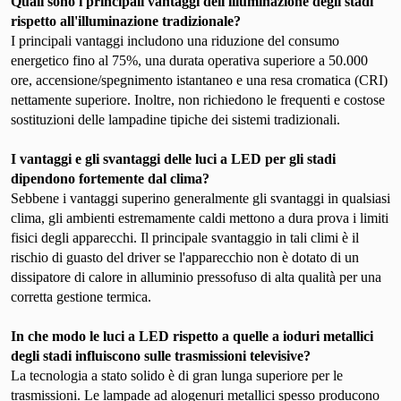
Quali sono i principali vantaggi dell'illuminazione degli stadi
rispetto all'illuminazione tradizionale?
I principali vantaggi includono una riduzione del consumo
energetico fino al 75%, una durata operativa superiore a 50.000
ore, accensione/spegnimento istantaneo e una resa cromatica (CRI)
nettamente superiore. Inoltre, non richiedono le frequenti e costose
sostituzioni delle lampadine tipiche dei sistemi tradizionali.
I vantaggi e gli svantaggi delle luci a LED per gli stadi
dipendono fortemente dal clima?
Sebbene i vantaggi superino generalmente gli svantaggi in qualsiasi
clima, gli ambienti estremamente caldi mettono a dura prova i limiti
fisici degli apparecchi. Il principale svantaggio in tali climi è il
rischio di guasto del driver se l'apparecchio non è dotato di un
dissipatore di calore in alluminio pressofuso di alta qualità per una
corretta gestione termica.
In che modo le luci a LED rispetto a quelle a ioduri metallici
degli stadi influiscono sulle trasmissioni televisive?
La tecnologia a stato solido è di gran lunga superiore per le
trasmissioni. Le lampade ad alogenuri metallici spesso producono