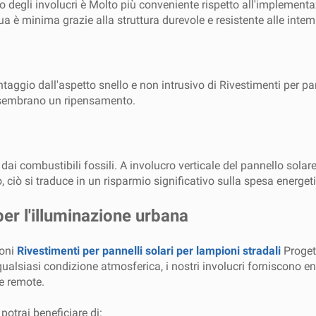
zzo degli involucri è Molto più conveniente rispetto all'implementa
è minima grazie alla struttura durevole e resistente alle intem
io dall'aspetto snello e non intrusivo di Rivestimenti per pannel
so sembrano un ripensamento.
 dai combustibili fossili. A involucro verticale del pannello solar
 ciò si traduce in un risparmio significativo sulla spesa energet
per l'illuminazione urbana
ioni
Rivestimenti per pannelli solari per lampioni stradali
Progett
in qualsiasi condizione atmosferica, i nostri involucri forniscono 
ee remote.
potrai beneficiare di: