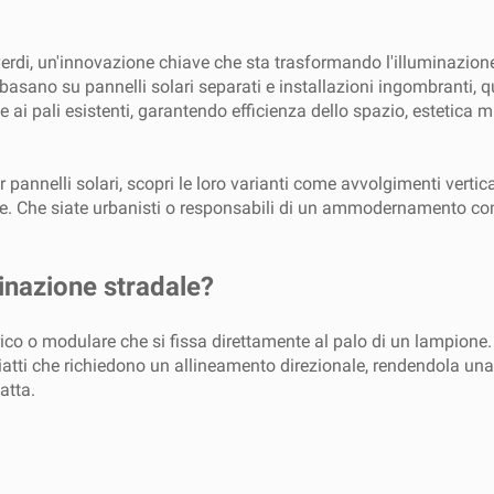
ù verdi, un'innovazione chiave che sta trasformando l'illuminazion
si basano su pannelli solari separati e installazioni ingombranti
ai pali esistenti, garantendo efficienza dello spazio, estetica mig
pannelli solari, scopri le loro varianti come avvolgimenti vertica
ne. Che siate urbanisti o responsabili di un ammodernamento co
minazione stradale?
rico o modulare che si fissa direttamente al palo di un lampione.
i piatti che richiedono un allineamento direzionale, rendendola u
atta.