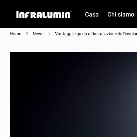
Casa
Chi siamo
Home
News
Vantaggi e guida all'installazione dell'involu
video
video