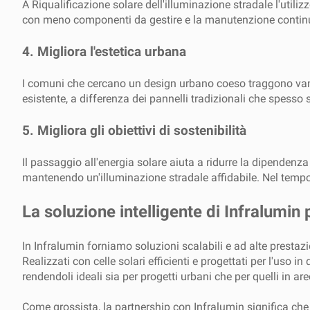
A Riqualificazione solare dell'illuminazione stradale l'utili
con meno componenti da gestire e la manutenzione continua 
4.
Migliora l'estetica urbana
I comuni che cercano un design urbano coeso traggono vantagg
esistente, a differenza dei pannelli tradizionali che spes
5.
Migliora gli obiettivi di sostenibilità
Il passaggio all'energia solare aiuta a ridurre la dipendenza
mantenendo un'illuminazione stradale affidabile. Nel tempo,
La soluzione intelligente di Infralumin 
In Infralumin forniamo soluzioni scalabili e ad alte prestaz
Realizzati con celle solari efficienti e progettati per l'uso 
rendendoli ideali sia per progetti urbani che per quelli in ar
Come grossista, la partnership con Infralumin significa che 